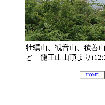
牡蠣山、観音山、積善
ど 龍王山山頂より(12:3
HOME