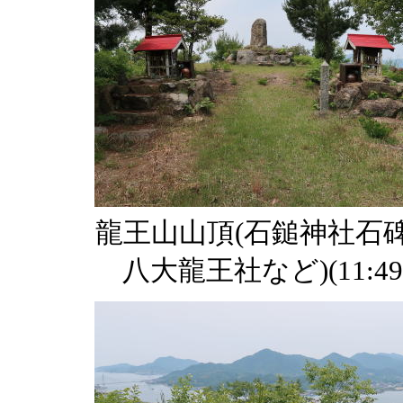
龍王山山頂(石鎚神社石
八大龍王社など)(11:49