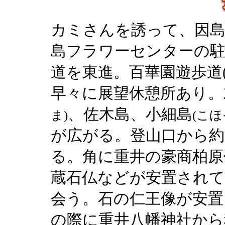
カミさんを誘って、因島
島フラワーセンターの駐
道を東進。百華園遊歩道
早々に展望休憩所あり。
、佐木島、小細島
ま)
(こほ
が広がる。登山口から約
る。角に重井の豪商柏原
蔵石仏などが安置されて
会う。石の仁王像が安置
の際に重井八幡神社から