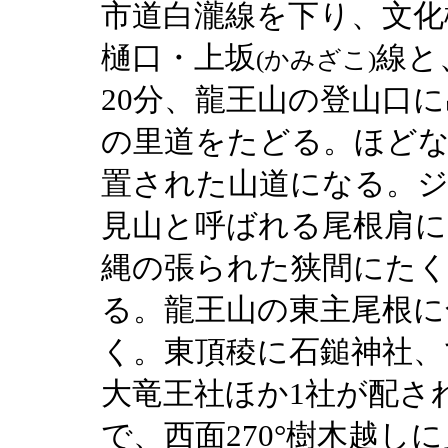
市道白瀧線を下り、文化
樋口・上坂
線と
(かみざこ)
20分、龍王山の登山口
の里道をたどる。ほどな
置された山道になる。
見山と呼ばれる尾根肩に
縄の張られた狭間にた
る。龍王山の東主尾根に
く。東頂稜に石鎚神社、
大竜王社ほか1社が配さ
で、西面270°樹木越