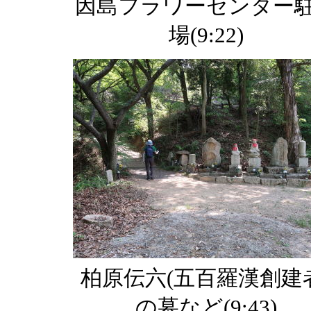
因島フラワーセンター
場(9:22)
柏原伝六(五百羅漢創建
の墓など(9:43)