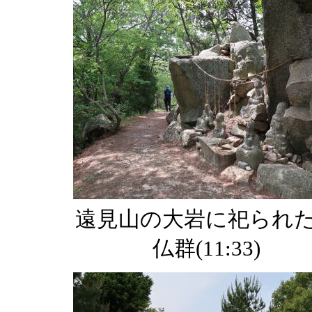
遠見山の大岩に祀られ
仏群(11:33)