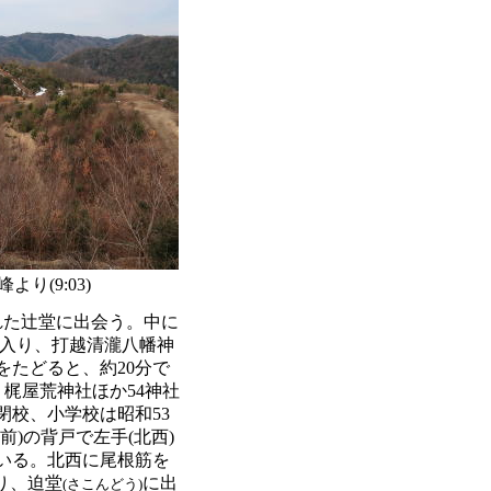
より(9:03)
れた辻堂に出会う。中に
へ入り、打越清瀧八幡神
たどると、約20分で
梶屋荒神社ほか54神社
閉校、小学校は昭和53
)の背戸で左手(北西)
いる。北西に尾根筋を
り、迫堂
に出
(さこんどう)