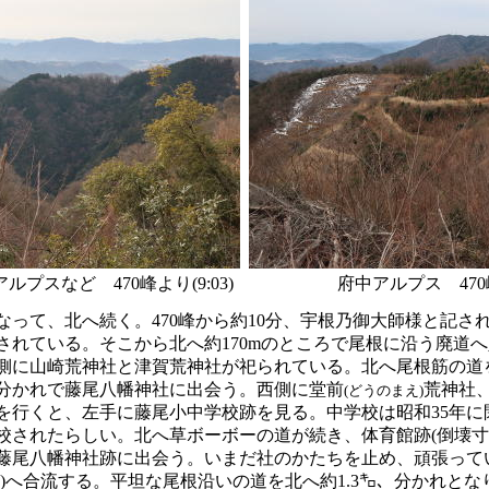
プスなど 470峰より(9:03)
府中アルプス 470峰
なって、北へ続く。470峰から約10分、宇根乃御大師様と記さ
置されている。そこから北へ約170mのところで尾根に沿う廃道
側に山崎荒神社と津賀荒神社が祀られている。北へ尾根筋の道を
分かれで藤尾八幡神社に出会う。西側に堂前
荒神社、
(どうのまえ)
を行くと、左手に藤尾小中学校跡を見る。中学校は昭和35年に
校されたらしい。北へ草ボーボーの道が続き、体育館跡(倒壊寸前
藤尾八幡神社跡に出会う。いまだ社のかたちを止め、頑張って
)へ合流する。平坦な尾根沿いの道を北へ約1.3㌔、分かれとな