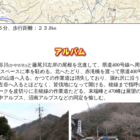
分、歩行距離：２３.8㎞
谷川
と藤尾川左岸の尾根を北進して、県道400号線へ周
(かやがわ)
道スペースに車を駐める。北へたどり、赤滝橋を渡って県道40
左手の山道へ入る。かつての作業道は消失しており、涸れ沢に沿
、左谷へ入るとほどなく、皆伐地になって開ける。稜線まで指呼
ークを皮切りに主稜線の作業道たどる。末端峰と470峰は展望
中アルプス、沼南アルプスなどの同定を愉しむ。