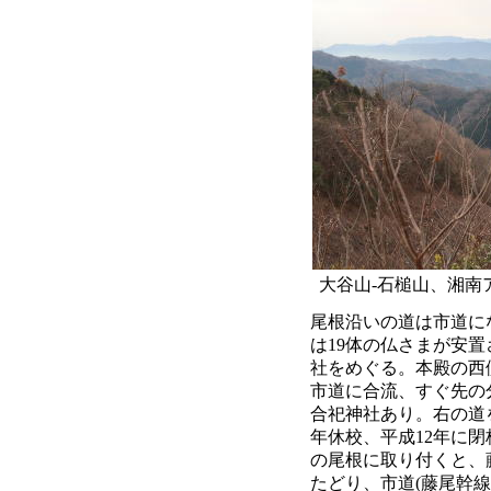
大谷山-石槌山、湘南アル
尾根沿いの道は市道に
は19体の仏さまが安
社をめぐる。本殿の西
市道に合流、すぐ先の
合祀神社あり。右の道
年休校、平成12年に閉
の尾根に取り付くと、
たどり、市道(藤尾幹線