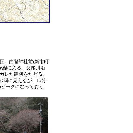
回。白鬚神社前(新市町
0号線に入る。父尾川沿
うガレた踏跡をたどる。
の間に見えるが、15分
のピークになっており、