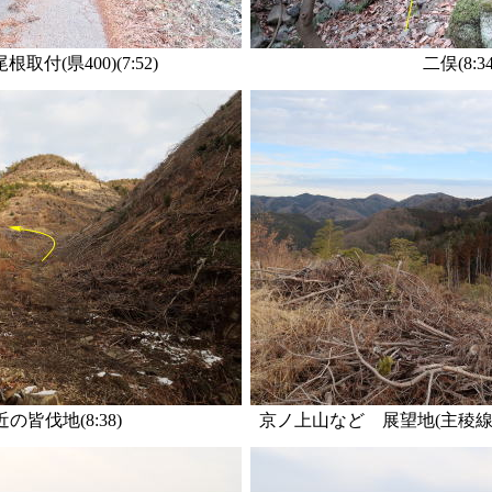
取付(県400)(7:52)
二俣(8:34
の皆伐地(8:38)
京ノ上山など 展望地(主稜線末端