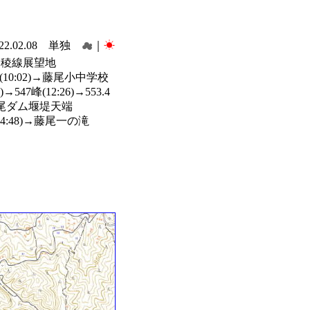
022.02.08 単独
☁
｜
☀
4)→稜線展望地
社(10:02)→藤尾小中学校
547峰(12:26)→553.4
)→藤尾ダム堰堤天端
14:48)→藤尾一の滝