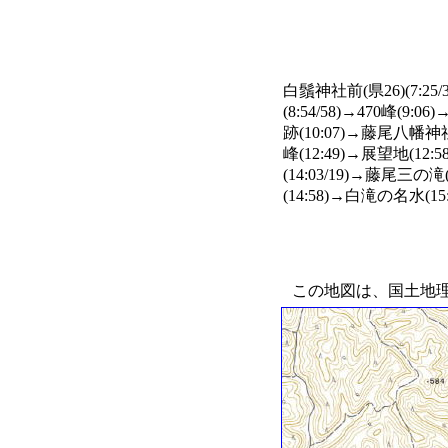
白鬚神社前(県26)(7:25
(8:54/58)→470峰(
跡(10:07)→藤尾八幡神社跡
峰(12:49)→展望地(12
(14:03/19)→藤尾三
(14:58)→白滝の名水(15:
この地図は、国土地理