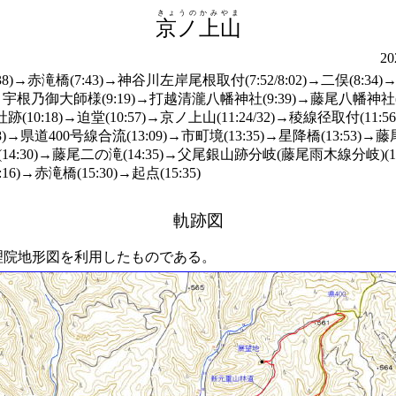
きょうのかみやま
京ノ上山
2
/38)→赤滝橋(7:43)→神谷川左岸尾根取付(7:52/8:02)→二俣(8:3
9:06)→宇根乃御大師様(9:19)→打越清瀧八幡神社(9:39)→藤尾八幡神
(10:18)→迫堂(10:57)→京ノ上山(11:24/32)→稜線径取付(11:56)→
:58)→県道400号線合流(13:09)→市町境(13:35)→星降橋(13:53
の滝(14:30)→藤尾二の滝(14:35)→父尾銀山跡分岐(藤尾雨木線分岐)(
16)→赤滝橋(15:30)→起点(15:35)
軌跡図
院地形図を利用したものである。