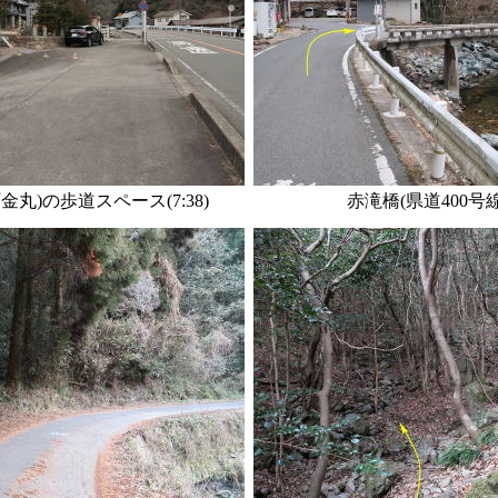
丸)の歩道スペース(7:38)
赤滝橋(県道400号線分