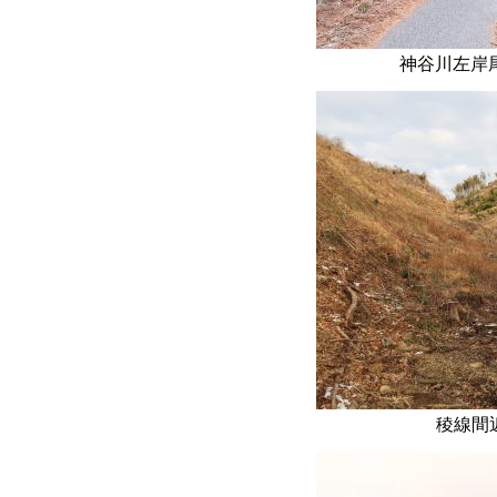
神谷川左岸尾根
稜線間近