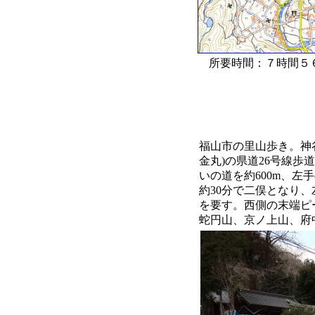
所要時間：７時間５６
福山市の里山歩き。神
金丸)の県道26号線歩
いの道を約600m、
約30分で二俣となり
を要す。西側の末端ピ
蛇円山、京ノ上山、府