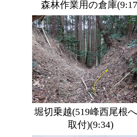
森林作業用の倉庫(9:17
堀切乗越(519峰西尾根
取付)(9:34)