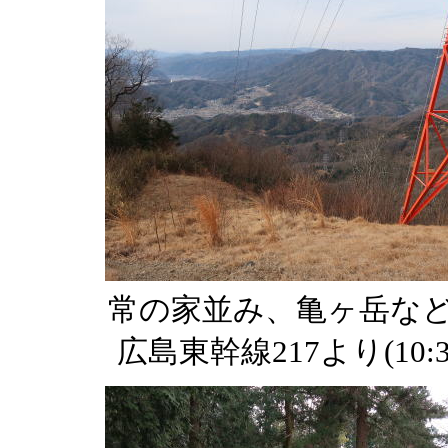
常の家並み、亀ヶ岳
広島東幹線217より(10:3