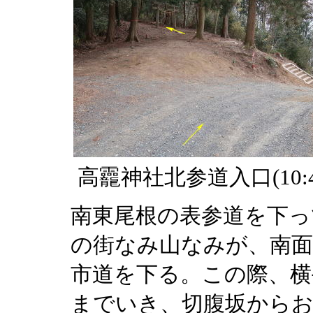
高龗神社北参道入口(10:4
南東尾根の表参道を下っ
の街なみ山なみが、南面
市道を下る。この際、横
までいき、切腹坂からお