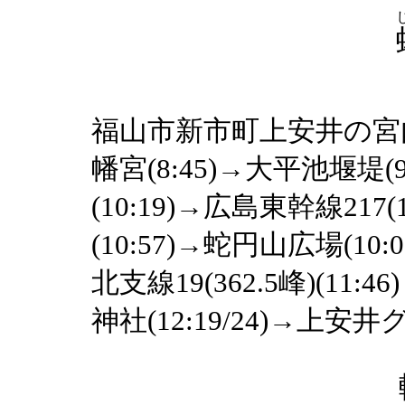
福山市新市町上安井の宮内雨
幡宮(8:45)→大平池堰堤(9:
(10:19)→広島東幹線217
(10:57)→蛇円山広場(10:0
北支線19(362.5峰)(11
神社(12:19/24)→上安井グラ