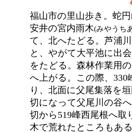
福山市の里山歩き。蛇円
安井の宮内雨木
(みやうち
て、北へたどる。芦浦川
と、やがて大平池に出会
をたどる。森林作業用の
へ上がる。この際、33
り、北面に父尾集落を垣
切になって父尾川の谷へ
切から519峰西尾根へ
木で荒れたところもある