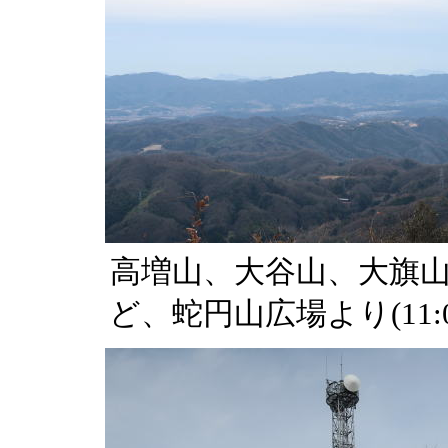
高増山、大谷山、大旗
ど、蛇円山広場より(11:0