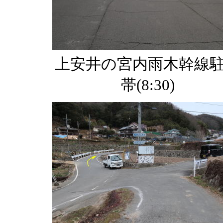
上安井の宮内雨木幹線
帯(8:30)