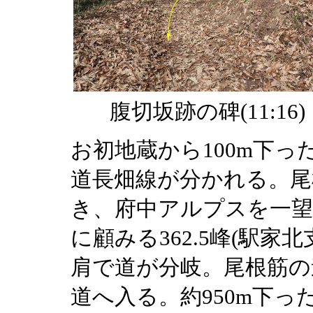
腹切坂跡の碑(11:16)
お初地蔵から100m下
道長畑線が分かれる。尾
き、府中アルプスを一望
に顧みる362.5峰(駅家北
肩で道が分岐。尾根筋の
道へ入る。約950m下