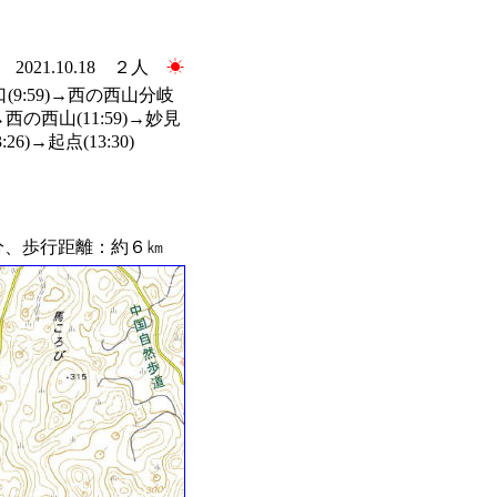
2021.10.18 ２人
☀
(9:59)→西の西山分岐
)→西の西山(11:59)→妙見
6)→起点(13:30)
、歩行距離：約６㎞