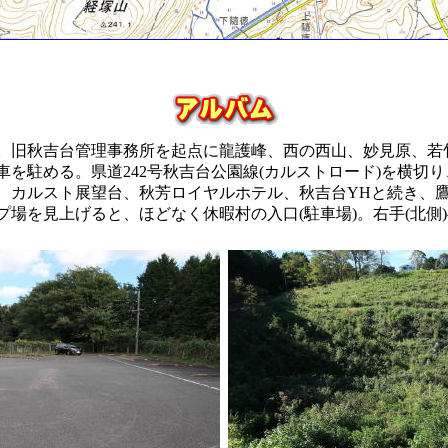
。旧秋吉台管理事務所を起点に龍護峰、西の西山、妙見原、若
車を駐める。県道242号秋吉台公園線(カルストロード)を横切
、カルスト展望台、秋芳ロイヤルホテル、秋吉台YHと続き、
場を見上げると、ほどなく休暇村の入口(駐車場)。右手(北側)