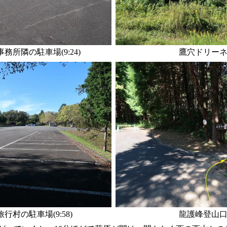
務所隣の駐車場(9:24)
鷹穴ドリーネ(9
行村の駐車場(9:58)
龍護峰登山口(9