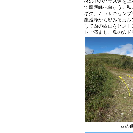
林の中のバラス道を上
て龍護峰へ向かう。秋
ギク、ムラサキセンブ
龍護峰から顧みるカル
して西の西山をピスト
トで済まし、鬼の穴ド
西の西