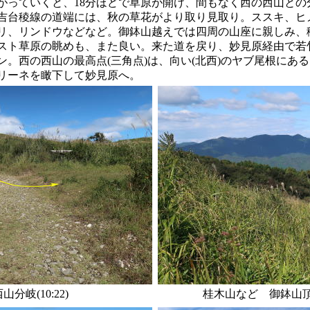
がっていくと、18分ほどで草原が開け、間もなく西の西山との
吉台稜線の道端には、秋の草花がより取り見取り。ススキ、ヒ
リ、リンドウなどなど。御鉢山越えでは四周の山座に親しみ、
スト草原の眺めも、また良い。来た道を戻り、妙見原経由で若
ン。西の西山の最高点(三角点)は、向い(北西)のヤブ尾根にあ
リーネを瞰下して妙見原へ。
山分岐(10:22)
桂木山など 御鉢山頂稜よ