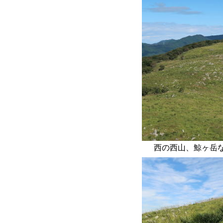
西の西山、鯨ヶ岳など