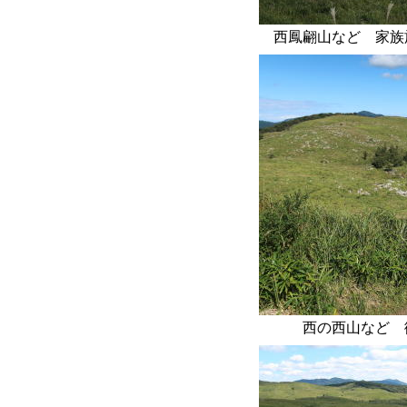
西鳳翩山など 家族旅
西の西山など 御