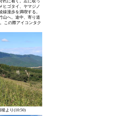
分れに着く。左に取っ
メヒゴタイ、ヤマジノ
稜線漫歩を満喫する。
竹山へ。途中、寄り道
る。この際アイコンタク
り(10:50)