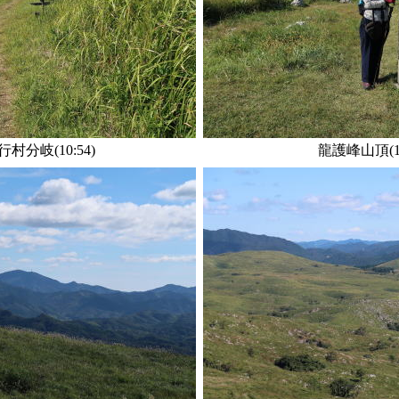
村分岐(10:54)
龍護峰山頂(11