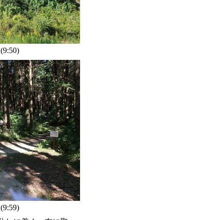
:50)
:59)