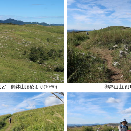
 御鉢山頂稜より(10:50)
御鉢山山頂(10