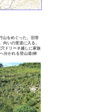
竹山をめぐった。旧管
り、向いの里道に入る。
鷹穴ドリーネ越しに家族
へ分かれる登山道(林