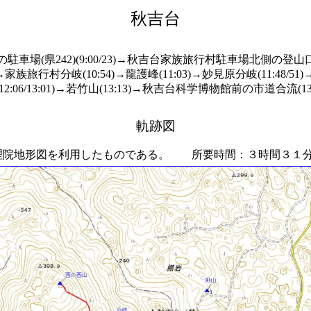
秋吉台
車場(県242)(9:00/23)→秋吉台家族旅行村駐車場北側の登山口
51)→家族旅行村分岐(10:54)→龍護峰(11:03)→妙見原分岐(11:48/51
12:06/13:01)→若竹山(13:13)→秋吉台科学博物館前の市道合流(13:2
軌跡図
院地形図を利用したものである。 所要時間：３時間３１分