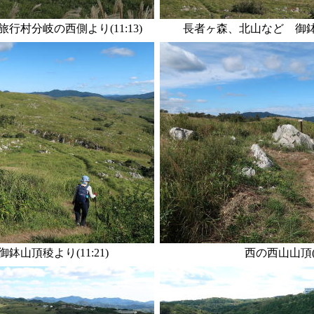
行村分岐の西側より(11:13)
長者ヶ森、北山など 御鉢山頂
鉢山頂稜より(11:21)
西の西山山頂(11