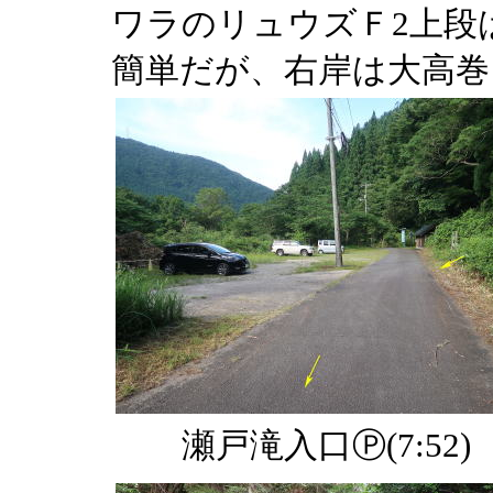
ワラのリュウズＦ2上段
簡単だが、右岸は大高巻
瀬戸滝入口Ⓟ(7:52)