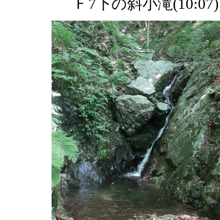
Ｆ7下の斜小滝(10:07)