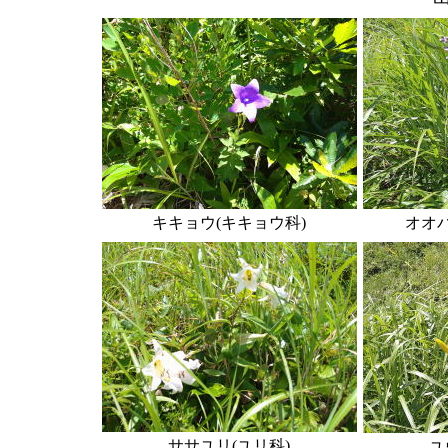
キキョウ(キキョウ科)
オオバ
ササユリ(ユリ科)
ユ