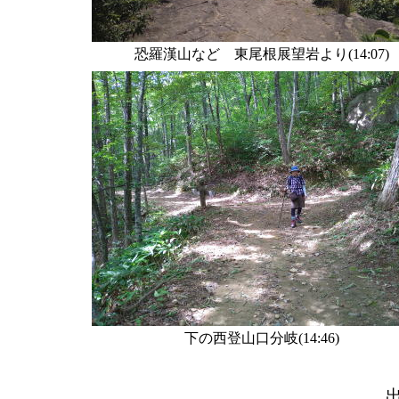
恐羅漢山など 東尾根展望岩より(14:07)
下の西登山口分岐(14:46)