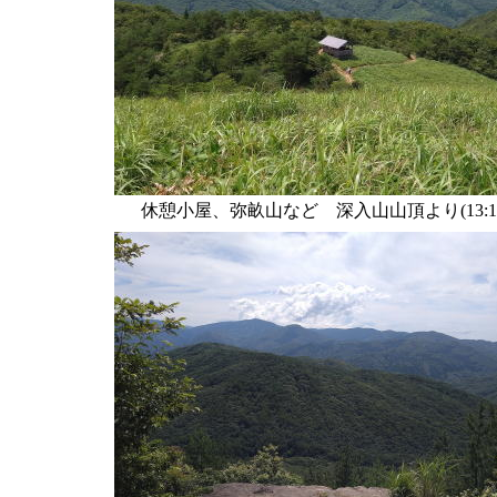
休憩小屋、弥畝山など 深入山山頂より(13:18