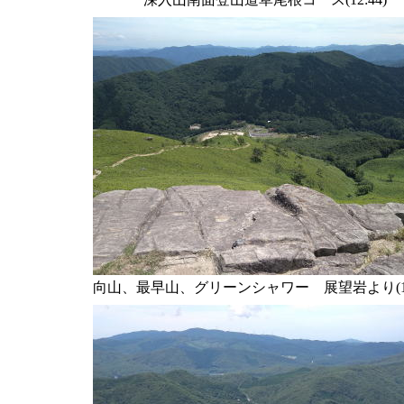
向山、最早山、グリーンシャワー 展望岩より(13: