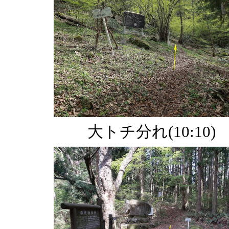
大トチ分れ(10:10)