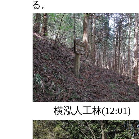
る。
横泓人工林(12:01)