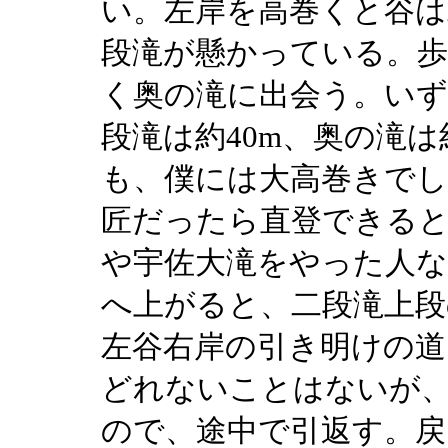
い。左岸を高巻くと谷は
段滝が懸かっている。歩
く奥の滝に出会う。い
段滝は約40m、奥の滝は
も、僕には大高巻きで
匠だったら直登できる
や宇佐大滝をやった人な
へ上がると、二段滝上段
左谷右岸の引き明けの道
どれないことはないが
ので、途中で引返す。戻