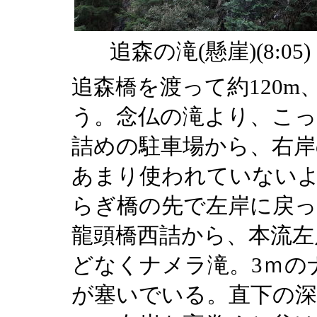
追森の滝(懸崖)(8:05)
追森橋を渡って約120m
う。念仏の滝より、こっ
詰めの駐車場から、右岸
あまり使われていない
らぎ橋の先で左岸に戻っ
龍頭橋西詰から、本流左
どなくナメラ滝。3ｍの
が塞いでいる。直下の深