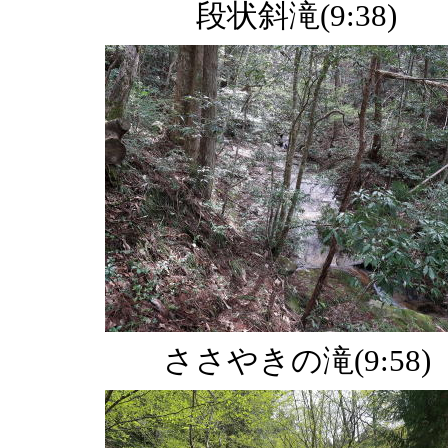
段状斜滝(9:38)
ささやきの滝(9:58)