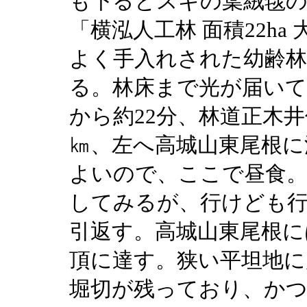
も下るとスギの葉絨毯の
「横泓人工林 面積22h
よく手入れされた幼齢
る。林床まで光が届いて
から約22分、林道正木
㎞、左へ高城山東尾根に
よいので、ここで昼食。
してみるが、行けども
引返す。高城山東尾根に
頂に達す。狭い平坦地に
堀切が残っており、か