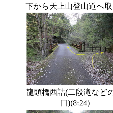
下から天上山登山道へ取
龍頭橋西詰(二段滝など
口)(8:24)