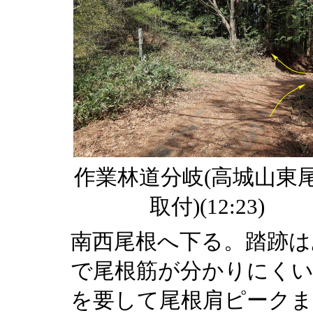
作業林道分岐(高城山東
取付)(12:23)
南西尾根へ下る。踏跡は
で尾根筋が分かりにくい
を要して尾根肩ピークま