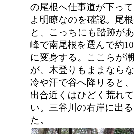
の尾根へ仕事道が下っ
よ明瞭なのを確認。尾根
と、こっちにも踏跡があ
峰で南尾根を選んで約1
に変身する。ここらが潮
が、木登りもままならな
冷や汗で谷へ降りると、
出合近くはひどく荒れ
い。三谷川の右岸に出る
た。