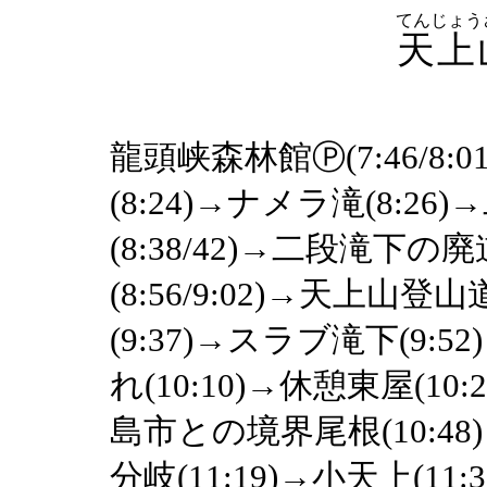
てんじょう
天上
龍頭峡森林館Ⓟ(7:46/8:
(8:24)→ナメラ滝(8:26)
(8:38/42)→二段滝下の廃
(8:56/9:02)→天上山
(9:37)→スラブ滝下(9:5
れ(10:10)→休憩東屋(10:
島市との境界尾根(10:48)→
分岐(11:19)→小天上(1