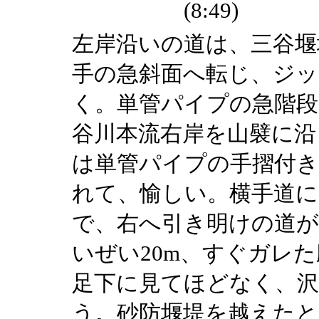
(8:49)
左岸沿いの道は、三谷堰
手の急斜面へ転じ、ジ
く。単管パイプの急階
谷川本流右岸を山襞に沿
は単管パイプの手摺付き
れて、愉しい。横手道に
で、右へ引き明けの道
いぜい20m、すぐガレ
足下に見てほどなく、沢
う。砂防堰堤を越えたと