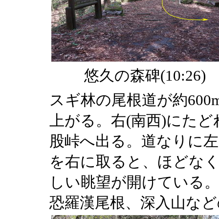
悠久の森碑(10:26)
スギ林の尾根道が約60
上がる。右(南西)にた
股峠へ出る。道なりに左(
を右に取ると、ほどなく
しい眺望が開けている。
恐羅漢尾根、深入山など