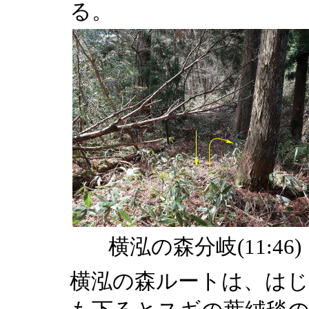
る。
横泓の森分岐(11:46)
横泓の森ルートは、はじ