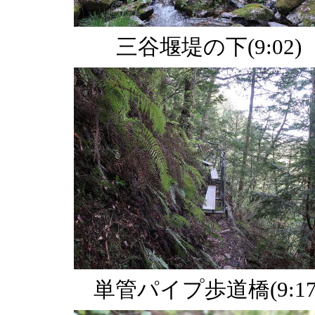
三谷堰堤の下(9:02)
単管パイプ歩道橋(9:17