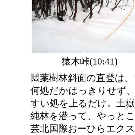
猿木峠(10:41)
闊葉樹林斜面の直登は、
何処だかはっきりせず
すい処を上るだけ。土嶽
純林を潜って、やっとこ
芸北国際おーひらエク