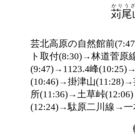
かりう
苅尾
芸北高原の自然館前(7:47
ト取付(8:30)→林道菅原線
(9:47)→1123.4峰(10:
(10:46)→掛津山(11
所(11:36)→土草峠(12
(12:24)→駄原二川線→一本松