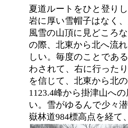
夏道ルートをひと登りし
岩に厚い雪帽子はなく、
風雪の山頂に見どころな
の際、北東から北へ流れ
しい。毎度のことであ
わされて、右に行ったり
を信じて、北東から北の
1123.4峰から掛津山
い。雪がゆるんで少々潜
嶽林道984標高点を経