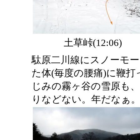
土草峠(12:06)
駄原二川線にスノーモー
た体(毎度の腰痛)に鞭
じみの霧ヶ谷の雪原も
りなどない。年だなぁ