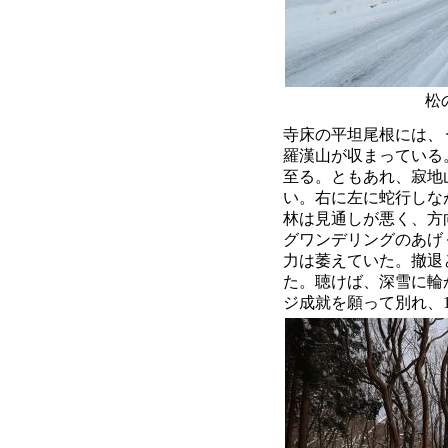
松の
寺床の平坦尾根には、
羅漢山が収まっている
至る。ともあれ、寂地
い。右に左に蛇行しなが
林は見通しが悪く、方
グワンデリングのあげく
力は萎えていた。撤退
た。聴けば、深雪に輪
ジ成就を願って別れ、