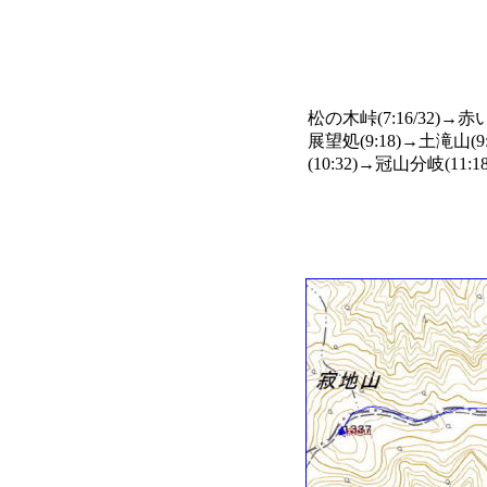
松の木峠(7:16/32)→赤
展望処(9:18)→土滝山(
(10:32)→冠山分岐(11:1