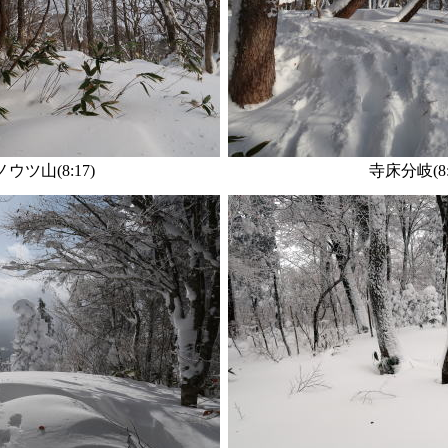
ウツ山(8:17)
寺床分岐(8: