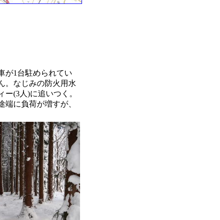
車が1台駐められてい
ん。なじみの防火用水
ー(3人)に追いつく。
途端に負荷が増すが、