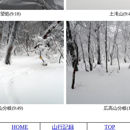
望処(9:18)
土滝山(9:4
分岐(9:49)
広高山分岐(10
HOME
山行記録
TOP