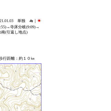
21.01.03 単独
☁
｜
☀
55)→寺床分岐(9:09)→
原の南(引返し地点)
、歩行距離：約１０㎞