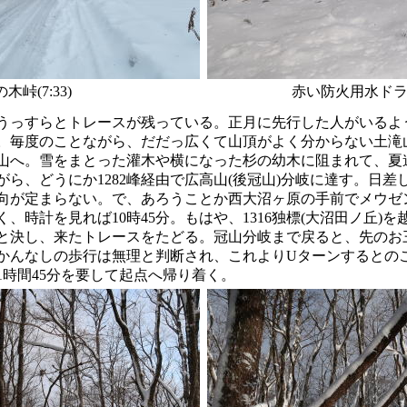
木峠(7:33)
赤い防火用水ドラム缶
うっすらとトレースが残っている。正月に先行した人がいるよ
。毎度のことながら、だだっ広くて山頂がよく分からない土滝
山へ。雪をまとった灌木や横になった杉の幼木に阻まれて、夏
ら、どうにか1282峰経由で広高山(後冠山)分岐に達す。日差
向が定まらない。で、あろうことか西大沼ヶ原の手前でメウゼ
、時計を見れば10時45分。もはや、1316独標(大沼田ノ丘)
と決し、来たトレースをたどる。冠山分岐まで戻ると、先のお
かんなしの歩行は無理と判断され、これよりUターンするとの
1時間45分を要して起点へ帰り着く。