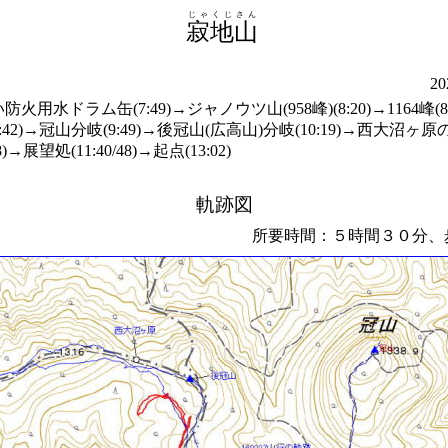
じゃくじさん
寂地山
20
い防火用水ドラム缶(7:49)→ジャノウツ山(958峰)(8:20)→1164峰(8:
9:42)→冠山分岐(9:49)→後冠山(広高山)分岐(10:19)→西大沼ヶ
8)→展望処(11:40/48)→起点(13:02)
軌跡図
所要時間：５時間３０分