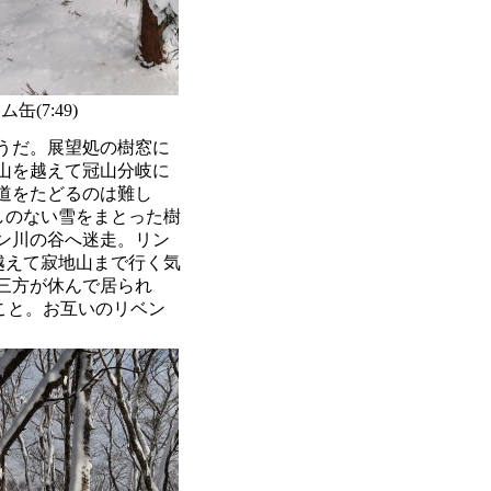
(7:49)
うだ。展望処の樹窓に
山を越えて冠山分岐に
道をたどるのは難し
しのない雪をまとった樹
ン川の谷へ迷走。リン
を越えて寂地山まで行く気
三方が休んで居られ
こと。お互いのリベン