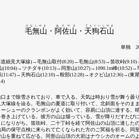
けなしやま
あさやま
てんぐいしやま
毛無山
・
阿佐山
・
天狗石山
単独 20
(林道細見大塚線)→毛無山取付(8:20)→毛無山(8:53)→笛吹峠(9:10)
10:04)→ツチダキ(10:13)→同形山(10:27)→1090.1m峰(10:52)
イ原(11:47)→天狗石山(12:10)→鞍部(12:28)→オクビ山(12:36
14)
山口まで除雪されており、車で入る。天気は時おり雪が舞う曇り
見大塚線を辿る。毛無山の夏道に取り付いて、北斜面をそのま
ノーシューのクランポンがよく効いて、容易に山頂に達する。
を巻き上げている。彼方の山は烟っている。雪が降りだすたび
になりがち。笛吹峠、二十丁峠を経て阿佐山の山頂に達したの
地局の保守点検に来られて亡くなられた方のご冥福を祈る。同
畳山を重ねて広がる。同形山山頂の大岩はナウシカのオームの