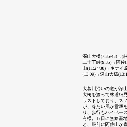
深山大橋(7:35/48)→
二十丁峠(9:35)→阿佐山(
山(11:24/38)→キナ
(13:09)→深山大橋(13:
大暮川沿いの道が深
大橋を渡って林道細
ラストしており、ス
が、冷たい風が雪煙
り、歩行もハイペース
有様。17日に無線基
と、眼前に阿佐山が