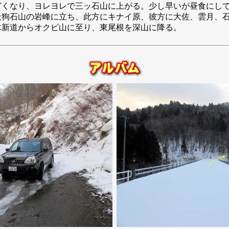
どくなり、ヨレヨレで三ッ石山に上がる。少し早いが昼食にし
天狗石山の岩峰に立ち、此方にキナイ原、彼方に大佐、雲月、
木新道からオクビ山に至り、東尾根を深山に降る。