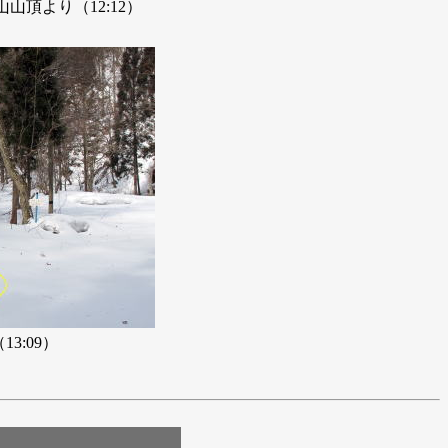
山頂より（12:12）
3:09）