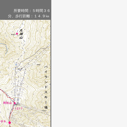
間３６
分、歩行距離：１４.９㎞