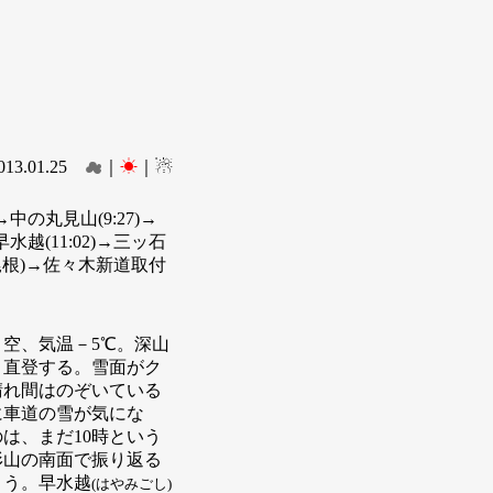
13.01.25
☁
｜
☀
｜☃
→中の丸見山(9:27)→
→早水越(11:02)→三ッ石
)→(東尾根)→佐々木新道取付
空、気温－5℃。深山
ま直登する。雪面がク
晴れ間はのぞいている
に車道の雪が気にな
は、まだ10時という
形山の南面で振り返る
よう。早水越
(はやみごし)