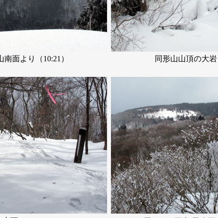
山南面より（10:21）
同形山山頂の大岩（