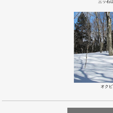
三ッ石山山
オクビ