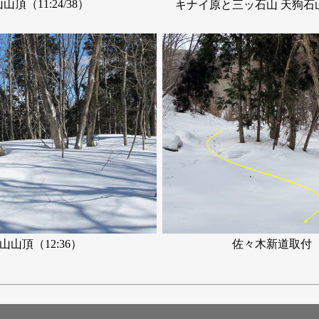
頂（11:24/38）
キナイ原と三ッ石山 天狗石山
山山頂（12:36）
佐々木新道取付（1