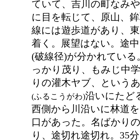
ていて、吉川の町なみや
に目を転じて、原山、鉾
線には遊歩道があり、東
着く。展望はない。途中
(破線径)が分かれてい
っかり茂り、もみじ中
りの灌木ヤブ、というあ
沿いにたど
(ふるこうがわ)
西側から川沿いに林道を
口があった。名ばかり
り、途切れ途切れ。35