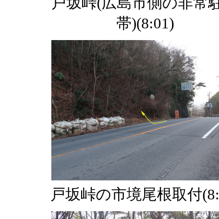
戸坂峠(広島市側の非常
帯)(8:01)
戸坂峠の市境尾根取付(8:0