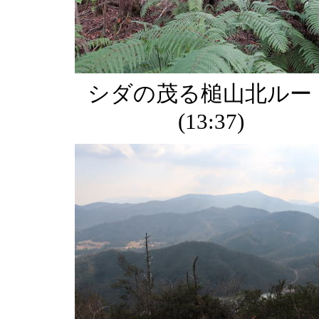
シダの茂る槌山北ルー
(13:37)