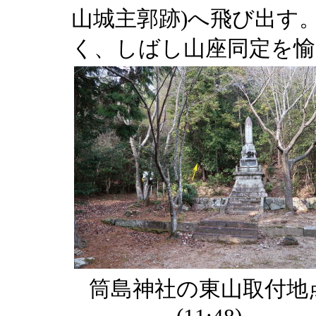
山城主郭跡)へ飛び出す
く、しばし山座同定を愉
筒島神社の東山取付地