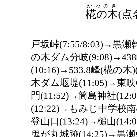
かわのき
椛の木
(点
戸坂峠(7:55/8:03)→黒瀬幹
の木ダム分岐(9:08)→43
(10:16)→533.8峰(椛の木
木ダム堰堤(11:05)→東映
門(11:52)→筒島神社(12:0
(12:22)→もみじ中学校
登山口(13:24)→槌山(14:
鬼が丸城跡(14:25)→黒瀬幹線