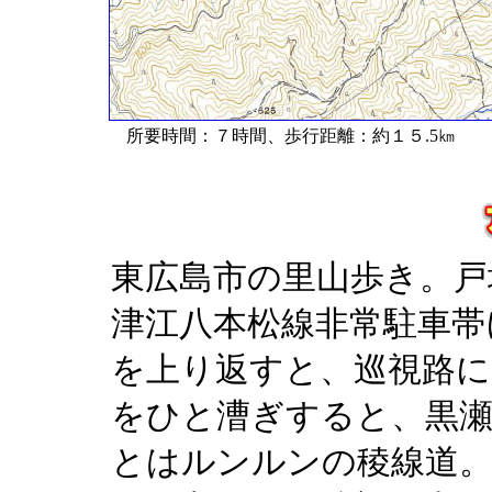
所要時間：７時間、歩行距離：約１５.5㎞
東広島市の里山歩き。戸
津江八本松線非常駐車帯
を上り返すと、巡視路に
をひと漕ぎすると、黒瀬
とはルンルンの稜線道。4