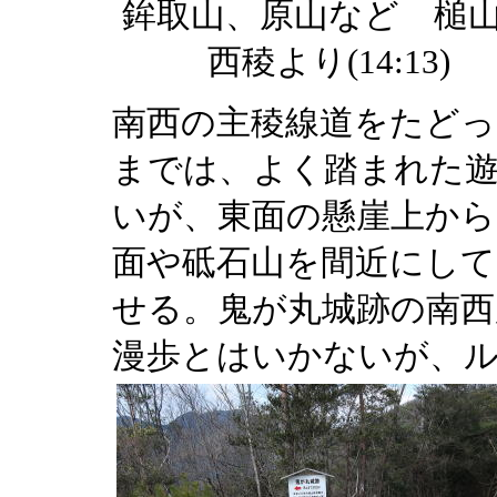
鉾取山、原山など 槌
西稜より(14:13)
南西の主稜線道をたどっ
までは、よく踏まれた遊
いが、東面の懸崖上から
面や砥石山を間近にして
せる。鬼が丸城跡の南西
漫歩とはいかないが、