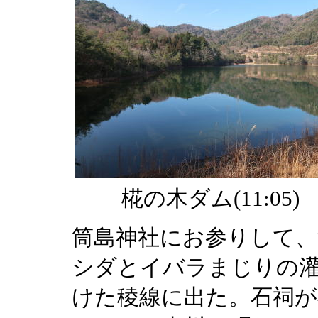
椛の木ダム(11:05)
筒島神社にお参りして、
シダとイバラまじりの
けた稜線に出た。石祠が