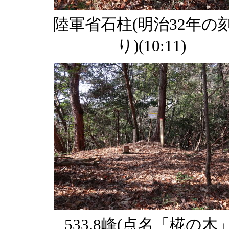
陸軍省石柱(明治32年の
り)(10:11)
533.8峰(点名「椛の木」