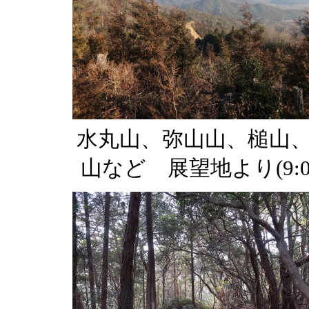
水丸山、弥山山、槌山
山など 展望地より(9:0